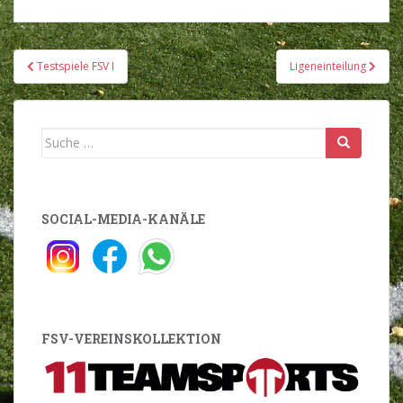
Beitragsnavigation
Testspiele FSV I
Ligeneinteilung
Suche
nach:
SOCIAL-MEDIA-KANÄLE
FSV-VEREINSKOLLEKTION