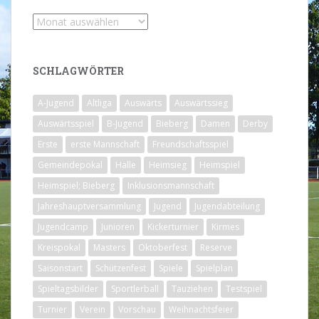
Archiv
SCHLAGWÖRTER
A-Jugend
Altliga
Auswärts
Auswärtssieg
Auswärtsspiel
B-Jugend
Bieberg
Damen
Derby
Erste
erste Mannschaft
Freundschaftsspiel
Gemeindepokal
Halle
Heimsieg
Heimspiel
Heimspiel; Bieberg
Inklusionsmannschaft
Jahreshauptversammlung
Jugend
Jugendabteilung
Jugendcamp
Junioren
Kickerturnier
Kirmes
Kreispokal
Masters
Oktoberfest
Reserve
Saisonstart
Schützenfest
Spiele
Spielplan
Spieltagsbilder
Sportlerball
Tauziehen
Testspiel
Turnier
Verein
Vorschau
Weihnachtsfeier