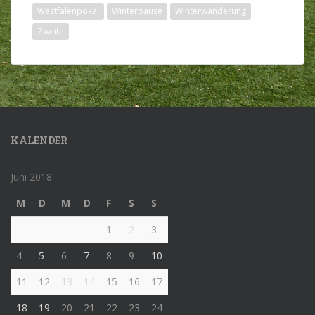
Westfalenpokal
Winterpause
Winterwanderung
Zweite
KALENDER
Juni 2018
M
D
M
D
F
S
S
1
2
3
4
5
6
7
8
9
10
11
12
13
14
15
16
17
18
19
20
21
22
23
24