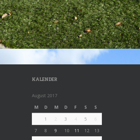
KALENDER
August 2017
M
D
M
D
F
S
S
1
2
3
4
5
6
7
8
9
10
11
12
13