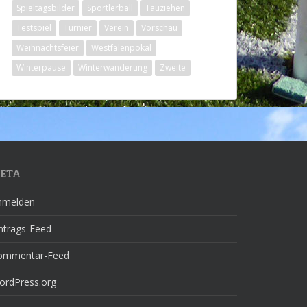
Spieltagsbilder
Sportlerball
Tauziehen
Testspiel
Turnier
Verein
Vorschau
Weihnachtsfeier
Westfalenpokal
Winterpause
Winterwanderung
Zweite
ETA
nmelden
ntrags-Feed
ommentar-Feed
ordPress.org