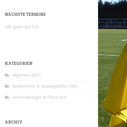
NÄCHSTE TERMINE
Alle Spiele des FSV
KATEGORIEN
Allgemein
(841)
Spielberichte & Spieltagsbilder
(586)
Veranstaltungen & Fotos
(83)
ARCHIV