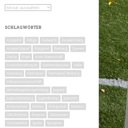
Archiv
SCHLAGWÖRTER
A-Jugend
Altliga
Auswärts
Auswärtssieg
Auswärtsspiel
B-Jugend
Bieberg
Damen
Derby
Erste
erste Mannschaft
Freundschaftsspiel
Gemeindepokal
Halle
Heimsieg
Heimspiel
Heimspiel; Bieberg
Inklusionsmannschaft
Jahreshauptversammlung
Jugend
Jugendabteilung
Jugendcamp
Junioren
Kickerturnier
Kirmes
Kreispokal
Masters
Oktoberfest
Reserve
Saisonstart
Schützenfest
Spiele
Spielplan