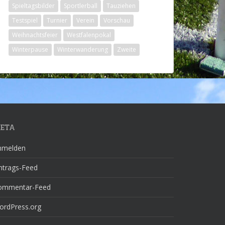
Spieltagsbilder
Sportlerball
Tauziehen
Testspiel
Turnier
Verein
Vorschau
Weihnachtsfeier
Westfalenpokal
Winterpause
Winterwanderung
Zweite
ETA
nmelden
ntrags-Feed
ommentar-Feed
ordPress.org