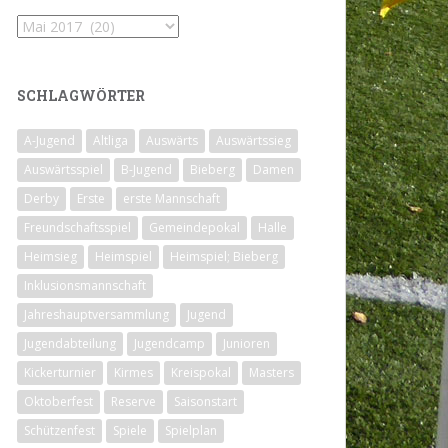
Archiv
SCHLAGWÖRTER
A-Jugend
Altliga
Auswärts
Auswärtssieg
Auswärtsspiel
B-Jugend
Bieberg
Damen
Derby
Erste
erste Mannschaft
Freundschaftsspiel
Gemeindepokal
Halle
Heimsieg
Heimspiel
Heimspiel; Bieberg
Inklusionsmannschaft
Jahreshauptversammlung
Jugend
Jugendabteilung
Jugendcamp
Junioren
Kickerturnier
Kirmes
Kreispokal
Masters
Oktoberfest
Reserve
Saisonstart
Schützenfest
Spiele
Spielplan