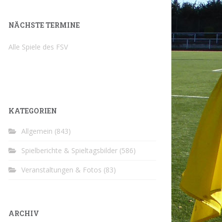
NÄCHSTE TERMINE
Alle Spiele des FSV
KATEGORIEN
Allgemein
(843)
Spielberichte & Spieltagsbilder
(586)
Veranstaltungen & Fotos
(83)
ARCHIV