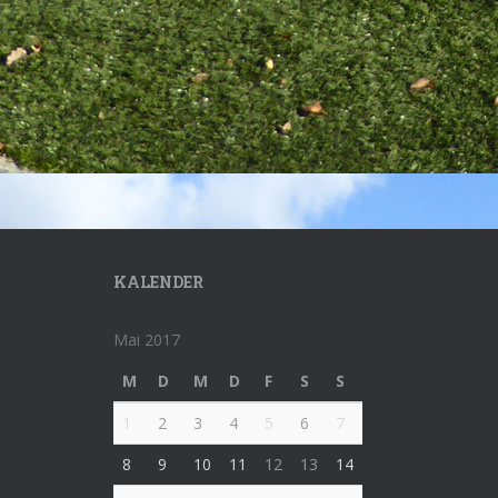
KALENDER
Mai 2017
M
D
M
D
F
S
S
1
2
3
4
5
6
7
8
9
10
11
12
13
14