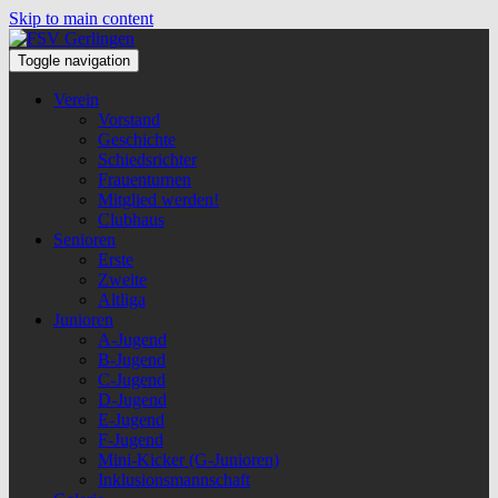
Skip to main content
Toggle navigation
Verein
Vorstand
Geschichte
Schiedsrichter
Frauenturnen
Mitglied werden!
Clubhaus
Senioren
Erste
Zweite
Altliga
Junioren
A-Jugend
B-Jugend
C-Jugend
D-Jugend
E-Jugend
F-Jugend
Mini-Kicker (G-Junioren)
Inklusionsmannschaft