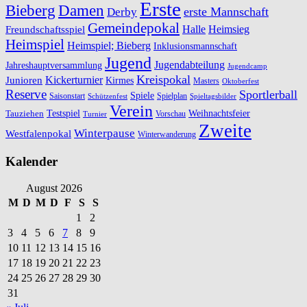
Erste
Bieberg
Damen
erste Mannschaft
Derby
Gemeindepokal
Halle
Freundschaftsspiel
Heimsieg
Heimspiel
Heimspiel; Bieberg
Inklusionsmannschaft
Jugend
Jugendabteilung
Jahreshauptversammlung
Jugendcamp
Kreispokal
Kickerturnier
Junioren
Kirmes
Masters
Oktoberfest
Reserve
Sportlerball
Spiele
Saisonstart
Spielplan
Schützenfest
Spieltagsbilder
Verein
Testspiel
Weihnachtsfeier
Tauziehen
Vorschau
Turnier
Zweite
Winterpause
Westfalenpokal
Winterwanderung
Kalender
August 2026
M
D
M
D
F
S
S
1
2
3
4
5
6
7
8
9
10
11
12
13
14
15
16
17
18
19
20
21
22
23
24
25
26
27
28
29
30
31