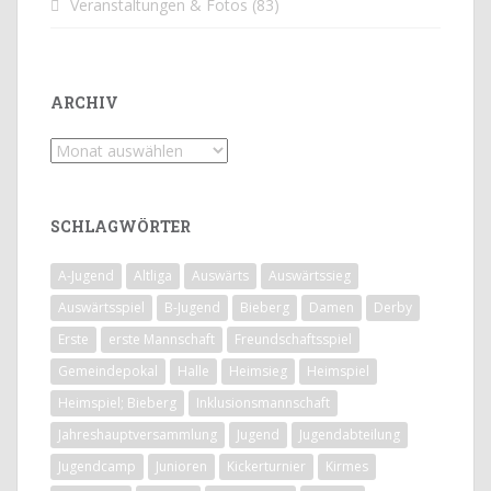
Veranstaltungen & Fotos
(83)
ARCHIV
Archiv
SCHLAGWÖRTER
A-Jugend
Altliga
Auswärts
Auswärtssieg
Auswärtsspiel
B-Jugend
Bieberg
Damen
Derby
Erste
erste Mannschaft
Freundschaftsspiel
Gemeindepokal
Halle
Heimsieg
Heimspiel
Heimspiel; Bieberg
Inklusionsmannschaft
Jahreshauptversammlung
Jugend
Jugendabteilung
Jugendcamp
Junioren
Kickerturnier
Kirmes