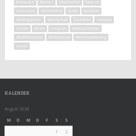
Kreispokal
Masters
Oktoberfest
Reserve
Saisonstart
Schützenfest
Spiele
Spielplan
Spieltagsbilder
Sportlerball
Tauziehen
Testspiel
Turnier
Verein
Vorschau
Weihnachtsfeier
Westfalenpokal
Winterpause
Winterwanderung
Zweite
KALENDER
August 2026
M
D
M
D
F
S
S
1
2