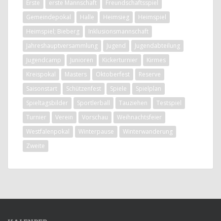
Erste
erste Mannschaft
Freundschaftsspiel
Gemeindepokal
Halle
Heimsieg
Heimspiel
Heimspiel; Bieberg
Inklusionsmannschaft
Jahreshauptversammlung
Jugend
Jugendabteilung
Jugendcamp
Junioren
Kickerturnier
Kirmes
Kreispokal
Masters
Oktoberfest
Reserve
Saisonstart
Schützenfest
Spiele
Spielplan
Spieltagsbilder
Sportlerball
Tauziehen
Testspiel
Turnier
Verein
Vorschau
Weihnachtsfeier
Westfalenpokal
Winterpause
Winterwanderung
Zweite