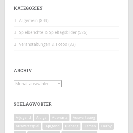
KATEGORIEN
Allgemein
(843)
Spielberichte & Spieltagsbilder
(586)
Veranstaltungen & Fotos
(83)
ARCHIV
Archiv
SCHLAGWÖRTER
A-Jugend
Altliga
Auswärts
Auswärtssieg
Auswärtsspiel
B-Jugend
Bieberg
Damen
Derby