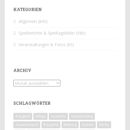
KATEGORIEN
Allgemein
(843)
Spielberichte & Spieltagsbilder
(586)
Veranstaltungen & Fotos
(83)
ARCHIV
Archiv
SCHLAGWÖRTER
A-Jugend
Altliga
Auswärts
Auswärtssieg
Auswärtsspiel
B-Jugend
Bieberg
Damen
Derby