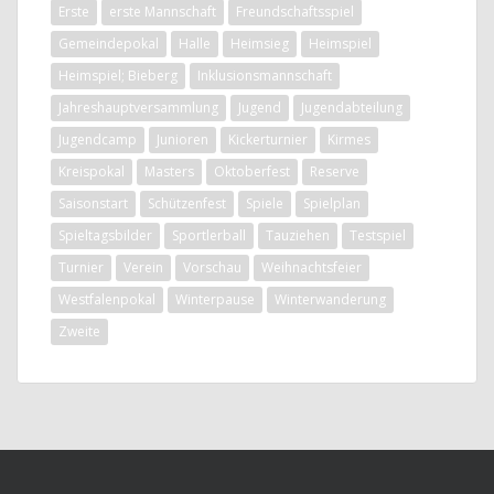
Erste
erste Mannschaft
Freundschaftsspiel
Gemeindepokal
Halle
Heimsieg
Heimspiel
Heimspiel; Bieberg
Inklusionsmannschaft
Jahreshauptversammlung
Jugend
Jugendabteilung
Jugendcamp
Junioren
Kickerturnier
Kirmes
Kreispokal
Masters
Oktoberfest
Reserve
Saisonstart
Schützenfest
Spiele
Spielplan
Spieltagsbilder
Sportlerball
Tauziehen
Testspiel
Turnier
Verein
Vorschau
Weihnachtsfeier
Westfalenpokal
Winterpause
Winterwanderung
Zweite