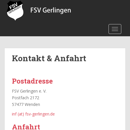
S
k
i
p
TOGGLE
t
o
m
a
Kontakt & Anfahrt
i
n
c
o
Postadresse
n
t
FSV Gerlingen e. V.
e
Postfach 2172
n
57477 Wenden
t
inf (at) fsv-gerlingen.de
Anfahrt